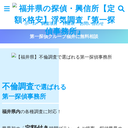
ホーム
調査項目
料金表
お問い合わせ
第一探偵グループ福井に無料相談
不倫調査
で選ばれる
第一探偵事務所
福井県内
の各種調査に対応！
定額付き